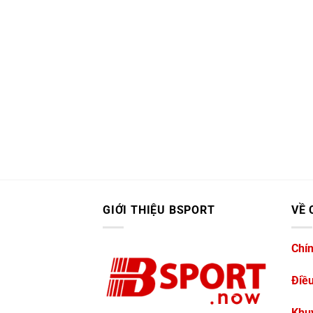
GIỚI THIỆU BSPORT
VỀ 
Chí
Điề
Khu