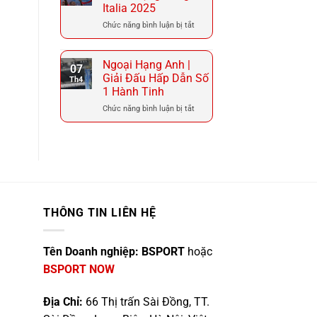
Tự
Chú
Italia 2025
Hào
Ý
ở
Chức năng bình luận bị tắt
Xứ
Scudetto
Andalusia
|
&
Ý
Đam
Ngoại Hạng Anh |
07
Nghĩa
Mê
Giải Đấu Hấp Dẫn Số
Th4
Về
Bất
1 Hành Tinh
Biểu
Tận
ở
Chức năng bình luận bị tắt
Tượng
Ngoại
Bóng
Hạng
Đá
Anh
Italia
|
2025
Giải
Đấu
Hấp
Dẫn
THÔNG TIN LIÊN HỆ
Số
1
Hành
Tên Doanh nghiệp:
BSPORT
hoặc
Tinh
BSPORT NOW
Địa Chỉ:
66 Thị trấn Sài Đồng, TT.