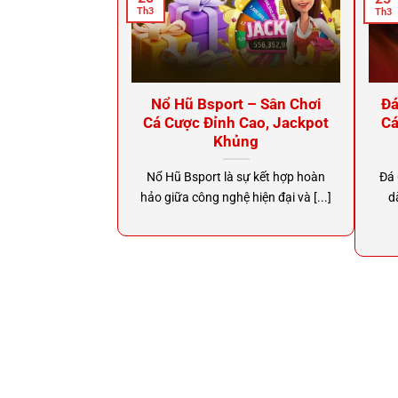
Th3
Th3
Nổ Hũ Bsport – Sân Chơi
Đá
Cá Cược Đỉnh Cao, Jackpot
Cá
Khủng
Nổ Hũ Bsport là sự kết hợp hoàn
Đá 
hảo giữa công nghệ hiện đại và [...]
d