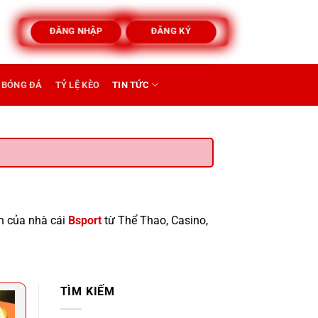
ĐĂNG NHẬP
ĐĂNG KÝ
 BÓNG ĐÁ
TỶ LỆ KÈO
TIN TỨC
ền của nhà cái
Bsport
từ Thể Thao, Casino,
TÌM KIẾM