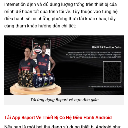
internet ổn định và đủ dung lượng trống trên thiết bị của
mình để hoàn tất quá trình tải về. Tùy thuộc vào từng hệ
điều hành sẽ có những phương thức tải khác nhau, hãy
cùng tham khảo hướng dẫn chi tiết:
Tải ứng dụng Bsport về cực đơn giản
Tải App Bsport Về Thiết Bị Có Hệ Điều Hành Android
Nếu bạn là một bet thủ đang sử dụng thiết bị Android như