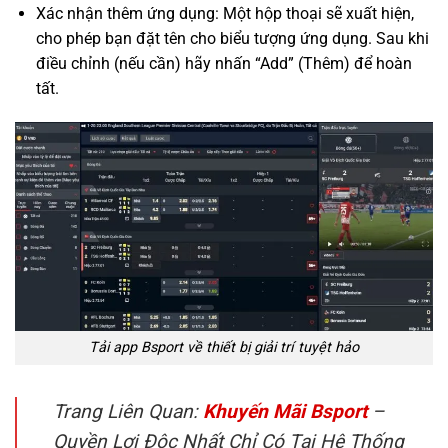
Xác nhận thêm ứng dụng: Một hộp thoại sẽ xuất hiện,
cho phép bạn đặt tên cho biểu tượng ứng dụng. Sau khi
điều chỉnh (nếu cần) hãy nhấn “Add” (Thêm) để hoàn
tất.
Tải app Bsport về thiết bị giải trí tuyệt hảo
Trang Liên Quan:
Khuyến Mãi Bsport
–
Quyền Lợi Độc Nhất Chỉ Có Tại Hệ Thống