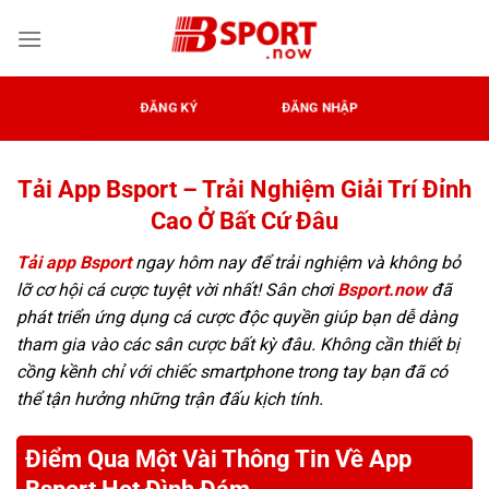
Bỏ
qua
nội
dung
ĐĂNG KÝ
ĐĂNG NHẬP
Tải App Bsport – Trải Nghiệm Giải Trí Đỉnh
Cao Ở Bất Cứ Đâu
Tải app Bsport
ngay hôm nay để trải nghiệm và không bỏ
lỡ cơ hội cá cược tuyệt vời nhất! Sân chơi
Bsport.now
đã
phát triển ứng dụng cá cược độc quyền giúp bạn dễ dàng
tham gia vào các sân cược bất kỳ đâu. Không cần thiết bị
cồng kềnh chỉ với chiếc smartphone trong tay bạn đã có
thể tận hưởng những trận đấu kịch tính.
Điểm Qua Một Vài Thông Tin Về App