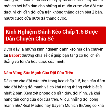
một cơ hội hấp dẫn cho những ai muốn cược vào đội cửa
dưới, vì chỉ cần đội cửa trên không thắng cách biệt 2 bàn,
người cược cửa dưới đã thắng cược.
Kinh Nghiệm Đánh Kèo Chấp 1.5 Được
Dân Chuyên Chia Sẻ
Dưới đây là những kinh nghiệm đánh kèo mà dân chuyên
tại
Bsport
thường chia sẻ để giúp bạn tăng cơ hội chiến
thắng và tối ưu hóa cược của mình:
Nắm Vững Sức Mạnh Của Đội Cửa Trên
Để cược vào đội cửa trên trong kèo chấp 1.5, bạn cần đảm
bảo đội bóng đó mạnh và có khả năng thắng cách biệt ít
nhất 2 bàn. Xem xét phong độ gần đây, đội hình, và khả
năng tấn công của đội cửa trên. Ví dụ, những đội bóng
mạnh như Real Madrid hay Bayern Munich thường có khả