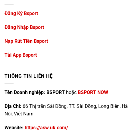
Đăng Ký Bsport
Đăng Nhập Bsport
Nạp Rút Tiền Bsport
Tải App Bsport
THÔNG TIN LIÊN HỆ
Tên Doanh nghiệp:
BSPORT
hoặc
BSPORT NOW
Địa Chỉ:
66 Thị trấn Sài Đồng, TT. Sài Đồng, Long Biên, Hà
Nội, Việt Nam
Website:
https://asw.uk.com/