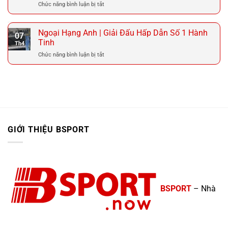
ở
Chức năng bình luận bị tắt
Hào
Chú
Scudetto
Xứ
Ý
|
Andalusia
Ý
Ngoại Hạng Anh | Giải Đấu Hấp Dẫn Số 1 Hành
&
07
Nghĩa
Đam
Tinh
Th4
Về
Mê
ở
Chức năng bình luận bị tắt
Biểu
Bất
Ngoại
Tượng
Tận
Hạng
Bóng
Anh
Đá
|
Italia
Giải
2025
Đấu
Hấp
Dẫn
GIỚI THIỆU BSPORT
Số
1
Hành
Tinh
BSPORT
– Nhà