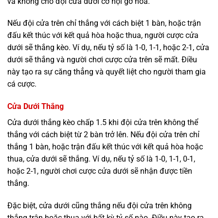
và không cho đội cửa dưới cơ hội gỡ hòa.
Nếu đội cửa trên chỉ thắng với cách biệt 1 bàn, hoặc trận
đấu kết thúc với kết quả hòa hoặc thua, người cược cửa
dưới sẽ thắng kèo. Ví dụ, nếu tỷ số là 1-0, 1-1, hoặc 2-1, cửa
dưới sẽ thắng và người chơi cược cửa trên sẽ mất. Điều
này tạo ra sự căng thẳng và quyết liệt cho người tham gia
cá cược.
Cửa Dưới Thắng
Cửa dưới thắng kèo chấp 1.5 khi đội cửa trên không thể
thắng với cách biệt từ 2 bàn trở lên. Nếu đội cửa trên chỉ
thắng 1 bàn, hoặc trận đấu kết thúc với kết quả hòa hoặc
thua, cửa dưới sẽ thắng. Ví dụ, nếu tỷ số là 1-0, 1-1, 0-1,
hoặc 2-1, người chơi cược cửa dưới sẽ nhận được tiền
thắng.
Đặc biệt, cửa dưới cũng thắng nếu đội cửa trên không
thắng trận hoặc thua với bất kỳ tỷ số nào. Điều này tạo ra