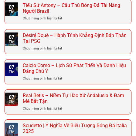
Dele
Tiểu Sử Antony – Cầu Thủ Bóng Đá Tài Năng
HLV
07
Alli
Đầy
Người Brazil
Th4
–
Xuất
ở
Chức năng bình luận bị tắt
Ngôi
Sắc
Tiểu
Sao
Sử
Sáng
Antony
Désiré Doué – Hành Trình Khẳng Định Bản Thân
Của
07
–
Bóng
Tại PSG
Th4
Cầu
Đá
ở
Chức năng bình luận bị tắt
Thủ
Nước
Désiré
Bóng
Anh
Doué
Đá
–
Calcio Como – Lịch Sử Phát Triển Và Danh Hiệu
Tài
07
Hành
Năng
Đáng Chú Ý
Th4
Trình
Người
ở
Chức năng bình luận bị tắt
Khẳng
Brazil
Calcio
Định
Como
Bản
–
Real Betis – Niềm Tự Hào Xứ Andalusia & Đam
Thân
07
Lịch
Tại
Mê Bất Tận
Th4
Sử
PSG
ở
Chức năng bình luận bị tắt
Phát
Real
Triển
Betis
Và
–
Scudetto | Ý Nghĩa Về Biểu Tượng Bóng Đá Italia
Danh
07
Niềm
Hiệu
2025
Th4
Tự
Đáng