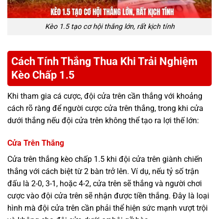
Kèo 1.5 tạo cơ hội thắng lớn, rất kịch tính
Cách Tính Thắng Thua Khi Trải Nghiệm
Kèo Chấp 1.5
Khi tham gia cá cược, đội cửa trên cần thắng với khoảng
cách rõ ràng để người cược cửa trên thắng, trong khi cửa
dưới thắng nếu đội cửa trên không thể tạo ra lợi thế lớn:
Cửa Trên Thắng
Cửa trên thắng kèo chấp 1.5 khi đội cửa trên giành chiến
thắng với cách biệt từ 2 bàn trở lên. Ví dụ, nếu tỷ số trận
đấu là 2-0, 3-1, hoặc 4-2, cửa trên sẽ thắng và người chơi
cược vào đội cửa trên sẽ nhận được tiền thắng. Đây là loại
hình mà đội cửa trên cần phải thể hiện sức mạnh vượt trội